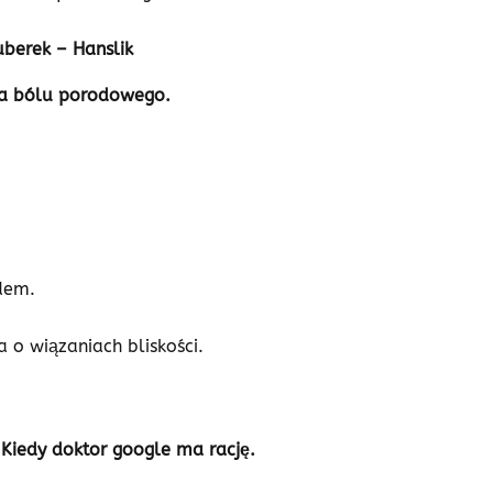
uberek – Hanslik
ia bólu porodowego.
dem.
a o wiązaniach bliskości.
Kiedy doktor google ma rację.