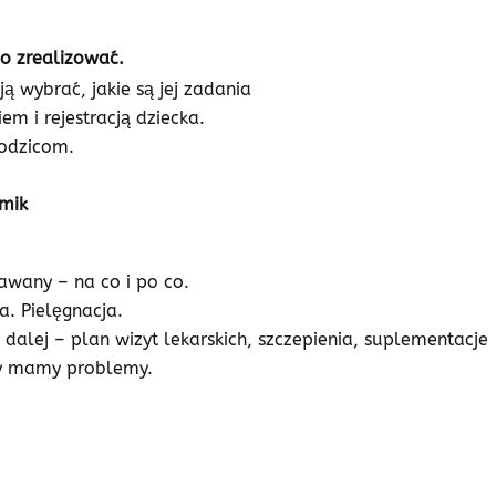
go zrealizować.
ą wybrać, jakie są jej zadania
m i rejestracją dziecka.
rodzicom.
amik
awany – na co i po co.
. Pielęgnacja.
alej – plan wizyt lekarskich, szczepienia, suplementacje
dy mamy problemy.