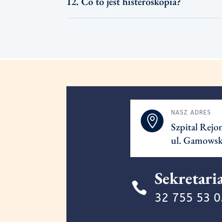
12. Co to jest histeroskopia?
NASZ ADRES

Szpital Rej
ul. Gamowsk
Sekretari

32 755 53 0