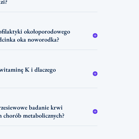
zi?
rofilaktyki okołoporodowego
odcinka oka noworodka?
witaminę K i dlaczego
rzesiewowe badanie krwi
 chorób metabolicznych?